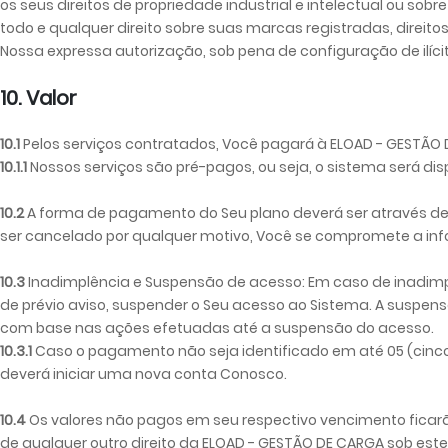
os seus direitos de propriedade industrial e intelectual ou so
todo e qualquer direito sobre suas marcas registradas, direito
Nossa expressa autorização, sob pena de configuração de ilícito
10. Valor
10.1
Pelos serviços contratados, Você pagará à ELOAD - GESTÃO 
10.1.1
Nossos serviços são pré-pagos, ou seja, o sistema será di
10.2
A forma de pagamento do Seu plano deverá ser através de ca
ser cancelado por qualquer motivo, Você se compromete a inf
10.3
Inadimplência e Suspensão de acesso: Em caso de inadimplê
de prévio aviso, suspender o Seu acesso ao Sistema. A suspen
com base nas ações efetuadas até a suspensão do acesso.
10.3.1
Caso o pagamento não seja identificado em até 05 (cinco)
deverá iniciar uma nova conta Conosco.
10.4
Os valores não pagos em seu respectivo vencimento ficarão
de qualquer outro direito da ELOAD - GESTÃO DE CARGA sob est