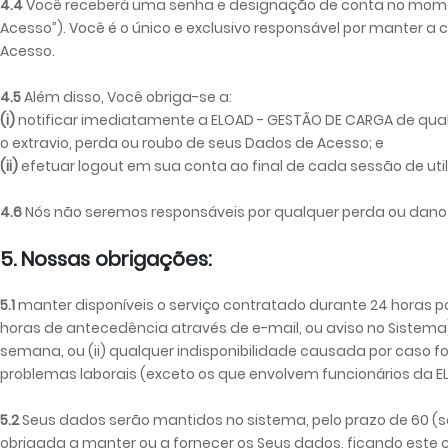
4.4
Você receberá uma senha e designação de conta no moment
Acesso”). Você é o único e exclusivo responsável por manter
Acesso.
4.5
Além disso, Você obriga-se a:
(i)
notificar imediatamente a ELOAD - GESTÃO DE CARGA de qual
o extravio, perda ou roubo de seus Dados de Acesso; e
(ii)
efetuar logout em sua conta ao final de cada sessão de uti
4.6
Nós não seremos responsáveis por qualquer perda ou dano 
5. Nossas obrigações:
5.1
manter disponíveis o serviço contratado durante 24 horas po
horas de antecedência através de e-mail, ou aviso no Sistema
semana, ou (ii) qualquer indisponibilidade causada por caso for
problemas laborais (exceto os que envolvem funcionários da EL
5.2
Seus dados serão mantidos no sistema, pelo prazo de 60 (se
obrigada a manter ou a fornecer os Seus dados, ficando este c