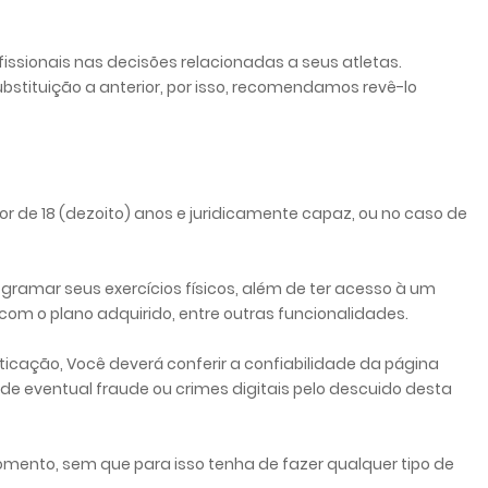
issionais nas decisões relacionadas a seus atletas.
bstituição a anterior, por isso, recomendamos revê-lo
ior de 18 (dezoito) anos e juridicamente capaz, ou no caso de
gramar seus exercícios físicos, além de ter acesso à um
om o plano adquirido, entre outras funcionalidades.
ticação, Você deverá conferir a confiabilidade da página
de eventual fraude ou crimes digitais pelo descuido desta
momento, sem que para isso tenha de fazer qualquer tipo de