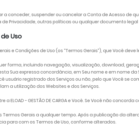
ar a conceder, suspender ou cancelar a Conta de Acesso de qual
ca de Privacidade, outras políticas ou qualquer documento lega
 de Uso
rais e Condições de Uso (os “Termos Gerais”), que Você deve le
uer forma, incluindo navegação, visualização, download, ger
festa Sua expressa concordância, em Seu nome e em nome d
ê usuário registrado dos Serviços ou não, pelo que Você se co
am a utilização dos Websites e dos Serviços.
e a ELOAD - GESTÃO DE CARGA e Você. Se Você não concorda com
es Termos Gerais a qualquer tempo. Após a publicação da alte
ncia para com os Termos de Uso, conforme alterados.