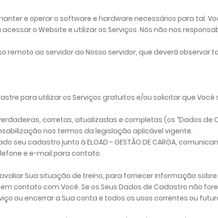
manter e operar o software e hardware necessários para tal. Você
cessar o Website e utilizar os Serviços. Nós não nos responsa
so remoto ao servidor ao Nosso servidor, que deverá observar
tre para utilizar os Serviços gratuitos e/ou solicitar que Você 
erdadeiras, corretas, atualizadas e completas (os “Dados de 
sabilização nos termos da legislação aplicável vigente.
zado seu cadastro junto à ELOAD - GESTÃO DE CARGA, comunica
lefone e e-mail para contato.
liar Sua situação de treino, para fornecer informação sobre 
rar em contato com Você. Se os Seus Dados de Cadastro não for
ço ou encerrar a Sua conta e todos os usos correntes ou futuro