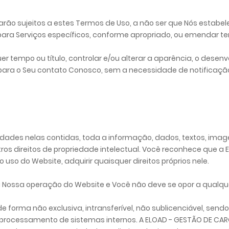
tarão sujeitos a estes Termos de Uso, a não ser que Nós est
para Serviços específicos, conforme apropriado, ou emendar te
er tempo ou título, controlar e/ou alterar a aparência, o dese
para o Seu contato Conosco, sem a necessidade de notificação
alidades nelas contidas, toda a informação, dados, textos, i
tros direitos de propriedade intelectual. Você reconhece que a 
 uso do Website, adquirir quaisquer direitos próprios nele.
 Nossa operação do Website e Você não deve se opor a qualquer
de forma não exclusiva, intransferível, não sublicenciável, s
o processamento de sistemas internos. A ELOAD - GESTÃO DE C