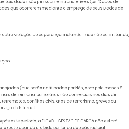
tais dados são pessoais e intransferíveis (os “Dados de
ividades que ocorrerem mediante o emprego de seus Dados de
outra violação de segurança, incluindo, mas não se limitando,
eção.
planejadas (que serão notificadas por Nós, com pelo menos 8
inais de semana, ou horários não comerciais nos dias de
terremotos, conflitos civis, atos de terrorismo, greves ou
rviço de Internet.
 Após este período, a ELOAD - GESTÃO DE CARGA não estará
xceto quando proibido por lei, ou decisão judicial.