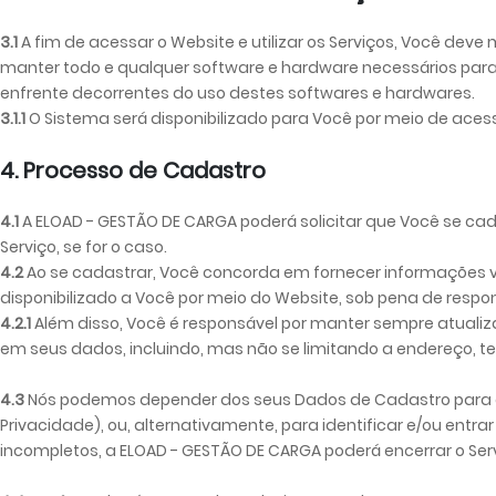
3.1
A fim de acessar o Website e utilizar os Serviços, Você deve 
manter todo e qualquer software e hardware necessários para a
enfrente decorrentes do uso destes softwares e hardwares.
3.1.1
O Sistema será disponibilizado para Você por meio de aces
4. Processo de Cadastro
4.1
A ELOAD - GESTÃO DE CARGA poderá solicitar que Você se cadas
Serviço, se for o caso.
4.2
Ao se cadastrar, Você concorda em fornecer informações v
disponibilizado a Você por meio do Website, sob pena de respon
4.2.1
Além disso, Você é responsável por manter sempre atuali
em seus dados, incluindo, mas não se limitando a endereço, te
4.3
Nós podemos depender dos seus Dados de Cadastro para ava
Privacidade), ou, alternativamente, para identificar e/ou ent
incompletos, a ELOAD - GESTÃO DE CARGA poderá encerrar o Servi