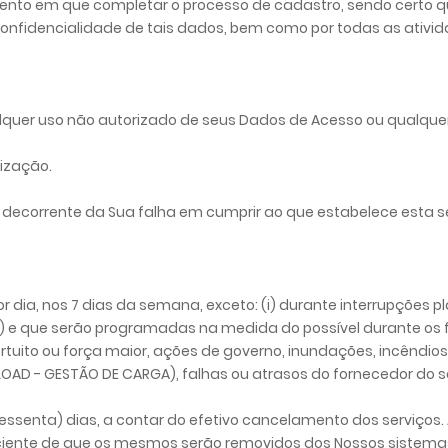
o em que completar o processo de cadastro, sendo certo que 
 a confidencialidade de tais dados, bem como por todas as at
quer uso não autorizado de seus Dados de Acesso ou qualquer 
lização.
decorrente da Sua falha em cumprir ao que estabelece esta s
r dia, nos 7 dias da semana, exceto: (i) durante interrupções 
) e que serão programadas na medida do possível durante os f
tuito ou força maior, ações de governo, inundações, incêndios, 
OAD - GESTÃO DE CARGA), falhas ou atrasos do fornecedor do se
ssenta) dias, a contar do efetivo cancelamento dos serviços.
iente de que os mesmos serão removidos dos Nossos sistemas, e