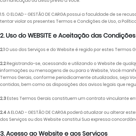
comunicação ou aviso prévio a Você.
1.5. O ELOAD - GESTÃO DE CARGA possui a faculdade de se recus
tentar violar os presentes Termos e Condições de Uso, a Políti
2. Uso do WEBSITE e Aceitação das Condições
2.1
O uso dos Serviços e do Website é regido por estes Termos Ge
2.2
Registrando-se, acessando e utilizando o Website de qualq
informações ou mensagens de ou para o Website, Você mani
Termos Gerais, conforme periodicamente atualizados, seja Voc
contidas, bem como as disposições dos avisos legais que regul
2.3
Estes Termos Gerais constituem um contrato vinculante entr
2.4
A ELOAD - GESTÃO DE CARGA poderá atualizar ou alterar est
dos Serviços ou dos Website constitui Sua expressa concordâ
3. Acesso ao Website e aos Serviços