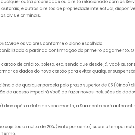
bre qualquer outra propriedade ou direito relacionado com os Se
s autorais, e outros direitos de propriedade intelectual, dispo
s civis e criminais.
DE CARGA os valores conforme o plano escolhido.
sponibilizado a partir da confirmação do primeiro pagamento. 
rtão de crédito, boleto, etc, sendo que desde já, Você autoriz
ormar os dados do novo cartão para evitar qualquer suspensão
ncia de qualquer parcela pelo prazo superior de 05 (Cinco) d
são de acesso impedirá Você de fazer novas inclusões de dado
 dias após a data de vencimento, a Sua conta será automatica
 sujeitos à multa de 20% (Vinte por cento) sobre o tempo res
e Termo.