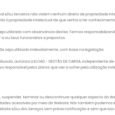
e/ou terceiros não violem nenhum direito de propriedade inte
o à propriedade intelectual de que venha a ter conhecimento
a utilizado com observância destes Termos responsabilizando
si ou Seus funcionários e prepostos.
o seja utilizado indevidamente, com base na legislação.
usula, autoriza a ELOAD - GESTÃO DE CARGA, independente de av
vo responsável pelos danos que vier a sofrer pela utilização i
, suspender, terminar ou descontinuar qualquer aspecto do Web
lidades acessíveis por meio do Website. Nós também podemos im
 Website e/ou dos Serviços sem prévia notificação e sem que is